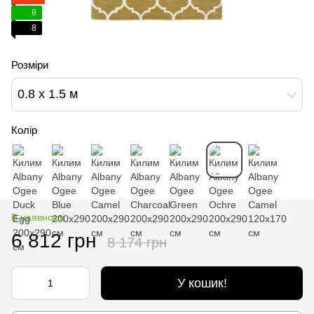
8
8
Розміри
0.8 х 1.5 м
Колір
В наявності
6 812 грн
8 174 грн
У кошик!