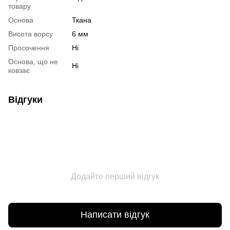
товару
Основа
Ткана
Висота ворсу
6 мм
Просочення
Ні
Основа, що не
Ні
ковзає
Відгуки
Додайте перший відгук
Написати відгук