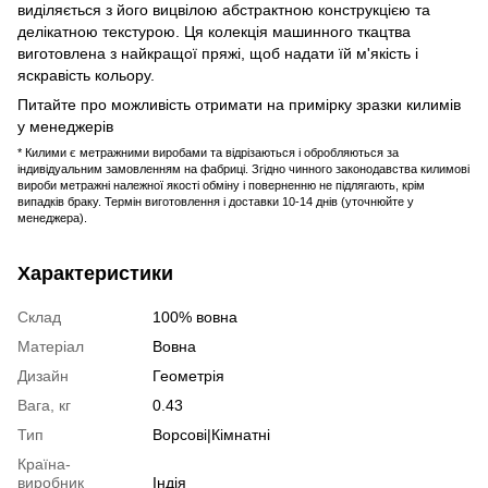
виділяється з його вицвілою абстрактною конструкцією та
делікатною текстурою. Ця колекція машинного ткацтва
виготовлена ​​з найкращої пряжі, щоб надати їй м'якість і
яскравість кольору.
Питайте про можливість отримати на примірку зразки килимів
у менеджерів
* Килими є метражними виробами та відрізаються і обробляються за
індивідуальним замовленням на фабриці. Згідно чинного законодавства килимові
вироби метражні належної якості обміну і поверненню не підлягають, крім
випадків браку. Термін виготовлення і доставки 10-14 днів (уточнюйте у
менеджера).
Характеристики
Склад
100% вовна
Матеріал
Вовна
Дизайн
Геометрія
Вага, кг
0.43
Тип
Ворсові|Кімнатні
Країна-
виробник
Індія