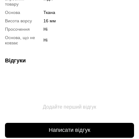
товару
Основа
Ткана
Висота ворсу
16 мм
Просочення
Ні
Основа, що не
Ні
ковзає
Відгуки
Додайте перший відгук
Написати відгук