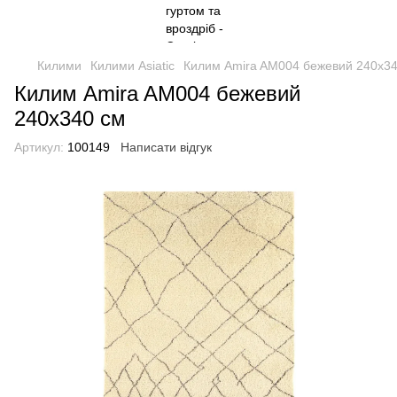
Килими
Килими Asiatic
Килим Amira AM004 бежевий 240х34
Килим Amira AM004 бежевий
240х340 см
Артикул:
100149
Написати відгук