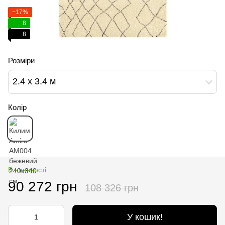
−17%
8
8
Розміри
2.4 х 3.4 м
Колір
В наявності
90 272 грн
108 326 грн
У кошик!