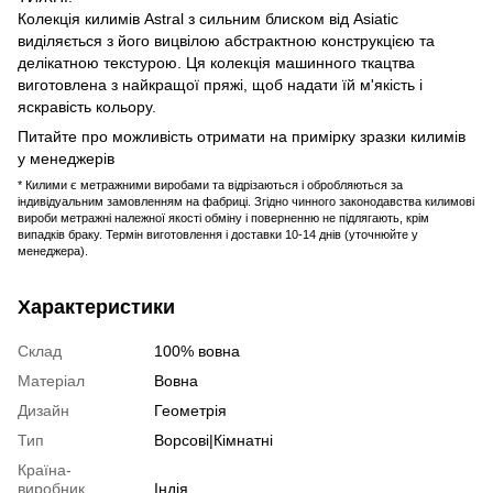
Колекція килимів Astral з сильним блиском від Asiatic
виділяється з його вицвілою абстрактною конструкцією та
делікатною текстурою. Ця колекція машинного ткацтва
виготовлена ​​з найкращої пряжі, щоб надати їй м'якість і
яскравість кольору.
Питайте про можливість отримати на примірку зразки килимів
у менеджерів
* Килими є метражними виробами та відрізаються і обробляються за
індивідуальним замовленням на фабриці. Згідно чинного законодавства килимові
вироби метражні належної якості обміну і поверненню не підлягають, крім
випадків браку. Термін виготовлення і доставки 10-14 днів (уточнюйте у
менеджера).
Характеристики
Склад
100% вовна
Матеріал
Вовна
Дизайн
Геометрія
Тип
Ворсові|Кімнатні
Країна-
виробник
Індія