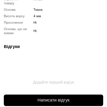
товару
Основа
Ткана
Висота ворсу
4 мм
Просочення
Ні
Основа, що не
Ні
ковзає
Відгуки
Додайте перший відгук
Написати відгук