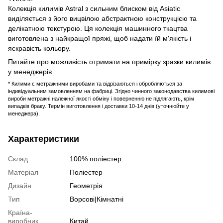
Колекція килимів Astral з сильним блиском від Asiatic
виділяється з його вицвілою абстрактною конструкцією та
делікатною текстурою. Ця колекція машинного ткацтва
виготовлена ​​з найкращої пряжі, щоб надати їй м'якість і
яскравість кольору.
Питайте про можливість отримати на примірку зразки килимів
у менеджерів
* Килими є метражними виробами та відрізаються і обробляються за
індивідуальним замовленням на фабриці. Згідно чинного законодавства килимові
вироби метражні належної якості обміну і поверненню не підлягають, крім
випадків браку. Термін виготовлення і доставки 10-14 днів (уточнюйте у
менеджера).
Характеристики
Склад
100% поліестер
Матеріал
Поліестер
Дизайн
Геометрія
Тип
Ворсові|Кімнатні
Країна-
виробник
Китай