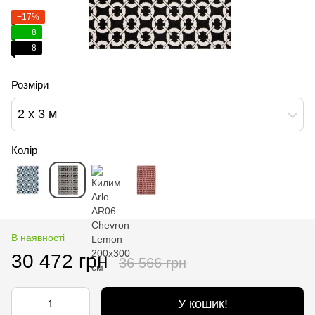
−17%
8
8
Розміри
2 x 3 м
Колір
В наявності
30 472 грн
36 566 грн
У кошик!