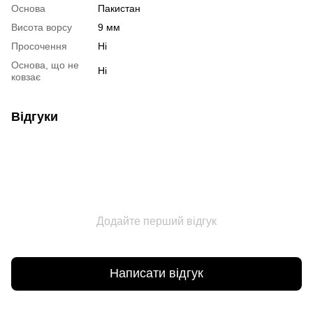
Основа
Пакистан
Висота ворсу
9 мм
Просочення
Ні
Основа, що не
Ні
ковзає
Відгуки
Додайте перший відгук
Написати відгук