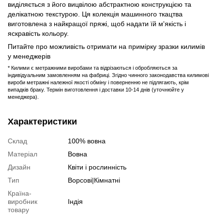
виділяється з його вицвілою абстрактною конструкцією та
делікатною текстурою. Ця колекція машинного ткацтва
виготовлена ​​з найкращої пряжі, щоб надати їй м'якість і
яскравість кольору.
Питайте про можливість отримати на примірку зразки килимів
у менеджерів
* Килими є метражними виробами та відрізаються і обробляються за
індивідуальним замовленням на фабриці. Згідно чинного законодавства килимові
вироби метражні належної якості обміну і поверненню не підлягають, крім
випадків браку. Термін виготовлення і доставки 10-14 днів (уточнюйте у
менеджера).
Характеристики
Склад
100% вовна
Матеріал
Вовна
Дизайн
Квіти і рослинність
Тип
Ворсові|Кімнатні
Країна-
виробник
Індія
товару