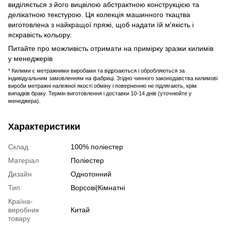
виділяється з його вицвілою абстрактною конструкцією та
делікатною текстурою. Ця колекція машинного ткацтва
виготовлена ​​з найкращої пряжі, щоб надати їй м'якість і
яскравість кольору.
Питайте про можливість отримати на примірку зразки килимів
у менеджерів
* Килими є метражними виробами та відрізаються і обробляються за
індивідуальним замовленням на фабриці. Згідно чинного законодавства килимові
вироби метражні належної якості обміну і поверненню не підлягають, крім
випадків браку. Термін виготовлення і доставки 10-14 днів (уточнюйте у
менеджера).
Характеристики
Склад
100% поліестер
Матеріал
Поліестер
Дизайн
Однотонний
Тип
Ворсові|Кімнатні
Країна-
виробник
Китай
товару