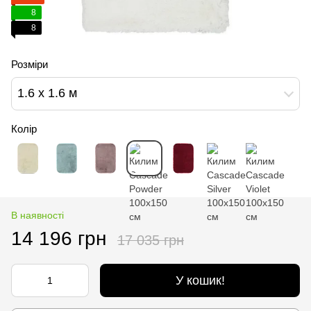
8
8
Розміри
1.6 х 1.6 м
Колір
В наявності
14 196 грн
17 035 грн
У кошик!