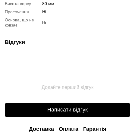
Висота ворсу
80 мм
Просочення
Ні
Основа, що не
Ні
ковзає
Відгуки
Додайте перший відгук
Написати відгук
Доставка
Оплата
Гарантія