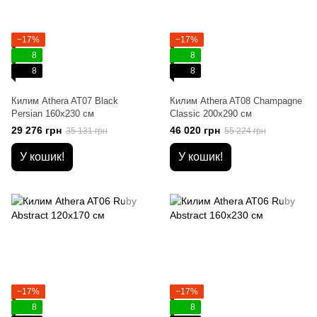
−17%
−17%
8
8
8
8
Килим Athera AT07 Black
Килим Athera AT08 Champagne
Persian 160х230 см
Classic 200х290 см
29 276 грн
46 020 грн
35 131 грн
55 224 грн
У кошик!
У кошик!
−17%
−17%
8
8