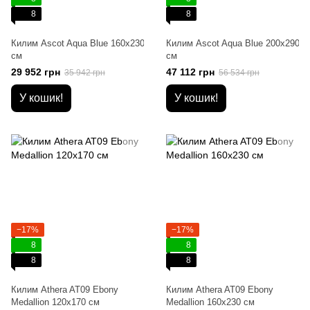
8
8
Килим Ascot Aqua Blue 160x230
Килим Ascot Aqua Blue 200x290
см
см
29 952 грн
47 112 грн
35 942 грн
56 534 грн
У кошик!
У кошик!
−17%
−17%
8
8
8
8
Килим Athera AT09 Ebony
Килим Athera AT09 Ebony
Medallion 120х170 см
Medallion 160х230 см