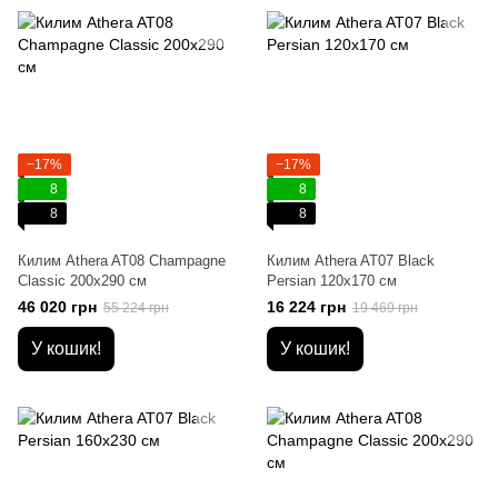
−17%
−17%
8
8
8
8
Килим Athera AT08 Champagne
Килим Athera AT07 Black
Classic 200х290 см
Persian 120х170 см
46 020 грн
16 224 грн
55 224 грн
19 469 грн
У кошик!
У кошик!