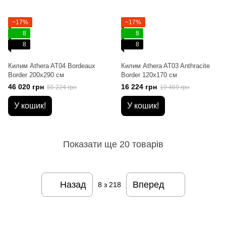
−17%
−17%
8
8
8
8
Килим Athera AT04 Bordeaux
Килим Athera AT03 Anthracite
Border 200х290 см
Border 120х170 см
46 020 грн
16 224 грн
55 224 грн
19 469 грн
У кошик!
У кошик!
Показати ще 20 товарів
Назад
Вперед
8
з 218