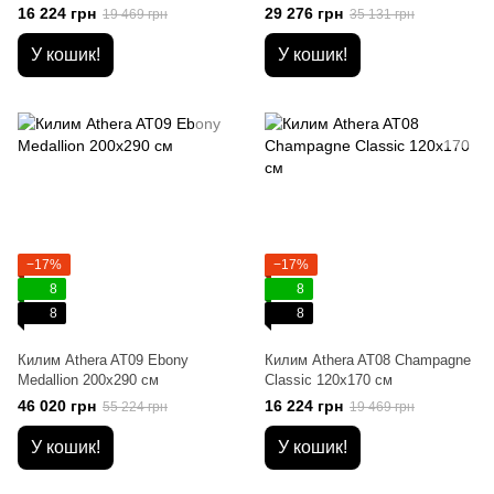
16 224 грн
29 276 грн
19 469 грн
35 131 грн
У кошик!
У кошик!
−17%
−17%
8
8
8
8
Килим Athera AT09 Ebony
Килим Athera AT08 Champagne
Medallion 200х290 см
Classic 120х170 см
46 020 грн
16 224 грн
55 224 грн
19 469 грн
У кошик!
У кошик!