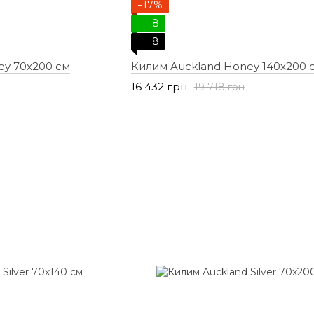
−17%
8
8
ey 70х200 см
Килим Auckland Honey 140х200 
16 432 грн
19 718 грн