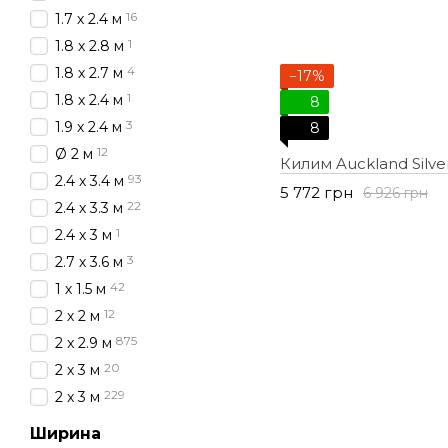
16
1.7 х 2.4 м
1
1.8 х 2.8 м
4
1.8 х 2.7 м
−17%
1
1.8 х 2.4 м
8
3
1.9 х 2.4 м
8
12
Ø 2 м
Килим Auckland Silve
93
2.4 х 3.4 м
5 772 грн
6 926 грн
22
2.4 х 3.3 м
1
2.4 х 3 м
3
2.7 х 3.6 м
42
1 х 1.5 м
12
2 х 2 м
875
2 x 2.9 м
20
2 х 3 м
229
2 x 3 м
Ширина