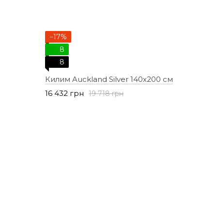
−17%
8
8
Килим Auckland Silver 140х200 см
16 432 грн
19 718 грн