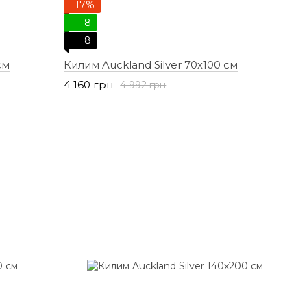
−17%
8
8
см
Килим Auckland Silver 70х100 см
4 160 грн
4 992 грн