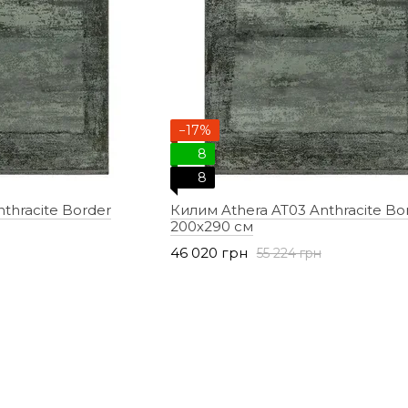
−17%
8
8
thracite Border
Килим Athera AT03 Anthracite Bo
200х290 см
46 020 грн
55 224 грн