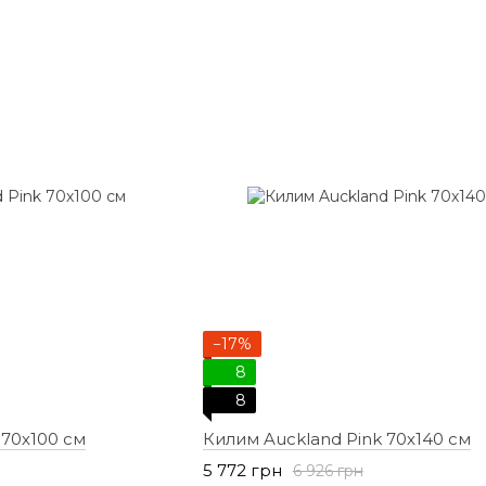
−17%
8
8
 70х100 см
Килим Auckland Pink 70х140 см
5 772 грн
6 926 грн