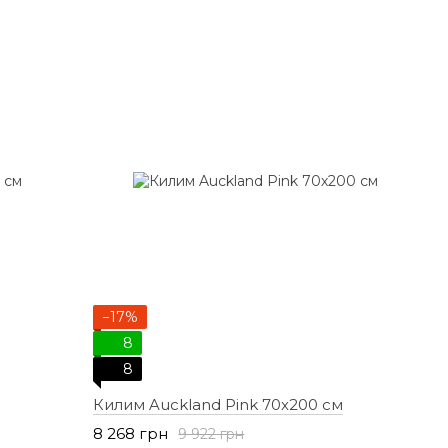
−17%
8
8
Килим Auckland Pink 70х200 см
8 268 грн
9 922 грн