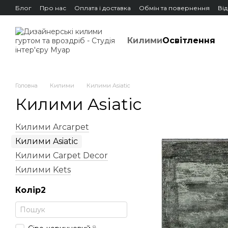
Перейти до основного контенту
Блог
Про нас
Оплата і доставка
Обмін та повернення
Ві
Килими
Освітлення
Головна
Килими
Килими Asiatic
Килими Asiatic
Килими Arcarpet
Килими Asiatic
Килими Carpet Decor
Килими Kets
Колір2
8