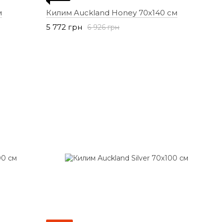
м
Килим Auckland Honey 70х140 см
5 772 грн
6 926 грн