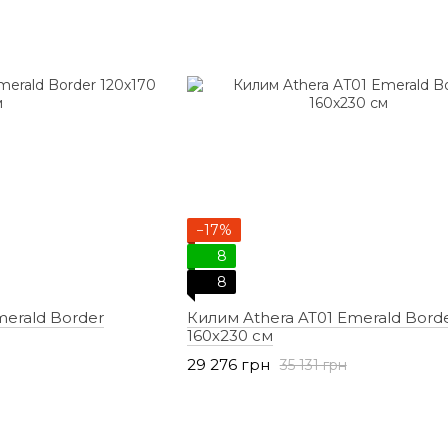
−17%
8
8
merald Border
Килим Athera AT01 Emerald Bord
160х230 см
29 276 грн
35 131 грн