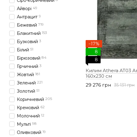
Сіро-коричневий
49
Айворі
9
Антрацит
719
Бежевий
153
Блакитний
3
Бузковий
−17%
51
Білий
8
84
Бірюзовий
8
3
Гірчичний
Килим Athera AT03 An
181
Жовтий
160х230 см
221
Зелений
29 276 грн
35 131 грн
51
Золотий
205
Коричневий
62
Кремовий
12
Молочний
98
Мульті
19
Оливковий