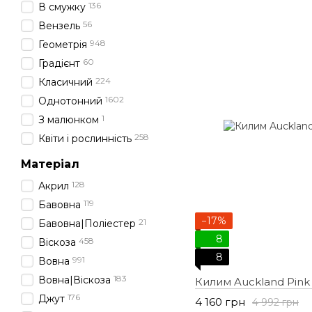
136
В смужку
56
Вензель
948
Геометрія
60
Градієнт
224
Класичний
1602
Однотонний
1
З малюнком
258
Квіти і рослинність
Матеріал
128
Акрил
119
Бавовна
−17%
21
Бавовна|Поліестер
8
458
Віскоза
8
991
Вовна
183
Вовна|Віскоза
Килим Auckland Pink
176
Джут
4 160 грн
4 992 грн