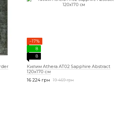
−17%
8
8
rder
Килим Athera AT02 Sapphire Abstract
120х170 см
16 224 грн
19 469 грн