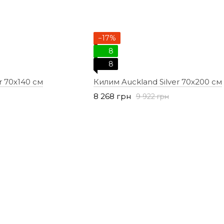
−17%
8
8
r 70х140 см
Килим Auckland Silver 70х200 см
8 268 грн
9 922 грн