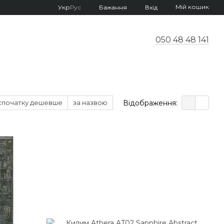
Мій кошик
Укр
Рус
Бажання
Вхід
050 48 48 141
Відображення:
спочатку дешевше
за назвою