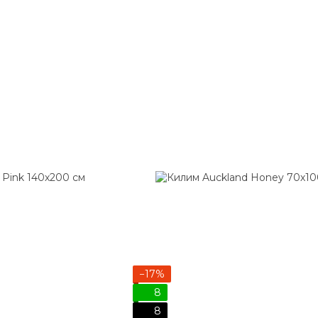
−17%
8
8