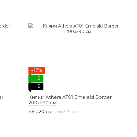
−17%
8
8
er
Килим Athera AT01 Emerald Border
200х290 см
46 020 грн
55 224 грн