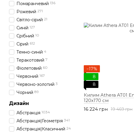
136
Помаранчевий
271
Рожевий
21
Світло-сірий
127
Синій
10
Срібний
612
Сірий
4
Темно-синій
7
Теракотовий
60
Фіолетовий
−17%
167
Червоний
8
3
Червоно-золотий
8
89
Чорний
Килим Athera AT01 E
120х170 см
Дизайн
16 224 грн
19 469 грн
1034
Абстракція
341
Абстракція|Геометрія
24
Абстракція|Класичний