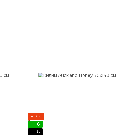
−17%
8
8