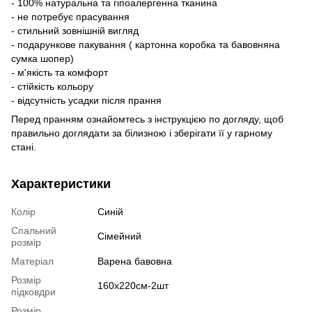
- 100% натуральна та гіпоалергенна тканина
- не потребує прасування
- стильний зовнішній вигляд
- подарункове пакування ( картонна коробка та бавовняна
сумка шопер)
- м'якість та комфорт
- стійкість кольору
- відсутність усадки після прання
Перед пранням ознайомтесь з інструкцією по догляду, щоб
правильно доглядати за білизною і зберігати її у гарному
стані.
Характеристики
Колір
Синій
Спальний
Сімейний
розмір
Матеріал
Варена бавовна
Розмір
160х220см-2шт
підковдри
Розмір