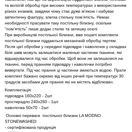
та вологій обробці при високих температурах з використанням
різних ензимів, завдяки чому стає дуже м'якою і набуває
автентичну фактуру, злегка стильну пом’ятість. Немає
необхідності прасувати таку постільну білизну, оскільки
“пом’ятість” лише додає стилю та затишку оселі
При виробництві постільної білизни, вже пошиті комплекти
постільної білизни піддаються механічній обробці тертям.
Після цієї обробки у середині підковдри і наволочок у складках
біля швів можуть залишитися маленькі частинки тканини, які
відшарувалися під час обробки. Щоб вони не залишалися на
тканині, перед пранням підковдру і наволочки потрібно
вивертати. Під час прання ці частинки змиються водою. Прати
комплект бажано окремо від інших речей при температурі 30
градусів засобами для прання які не містять відбілювач.
Комплектація:
підковдра 160х220 - 2шт
простирадло 240х260 - 1шт
наволочка 50х70 - 2шт
Основні переваги постільної білизни LA MODNO
STONEWASHED:
- сертифікована продукція