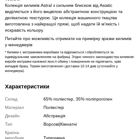
Колекція килимів Astral з сильним блиском від Asiatic
виділяється з його вицвілою абстрактною конструкцією та
делікатною текстурою. Ця колекція машинного ткацтва
виготовлена ​​з найкращої пряжі, щоб надати їй м'якість і
яскравість кольору.
Питайте про можливість отримати на примірку зразки килимів
у менеджерів
* Килими є метражними виробами та відрізаються і обробляються за
індивідуальним замовленням на фабриці. Згідно чинного законодавства килимові
вироби метражні належної якості обміну і поверненню не підлягають, крім
випадків браку. Термін виготовлення і доставки 10-14 днів (уточнюйте у
менеджера).
Характеристики
Склад
65% поліестер, 35% поліпропілен
Матеріал
Поліестер
Дизайн
Абстракція
Тип
Ворсові|Кімнатні
Країна-
виробник
Туреччина