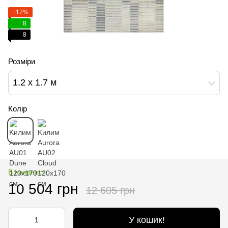
−17%
8
8
Розміри
1.2 х 1.7 м
Колір
В наявності
10 504 грн
12 605 грн
У кошик!