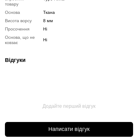
товару
Основа
Ткана
Висота ворсу
8 мм
Просочення
Ні
Основа, що не
Ні
ковзає
Відгуки
Додайте перший відгук
Написати відгук