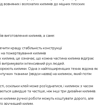
від вовняних і волохатих килимів до міцних плоских
ів виготовлення килимів, а саме:
чити кращу стабільність конструкції
ся на пожертвування килимів
килима, це означає, що кожна частина килима відіграє
об витримувати інтенсивний рух людей.
створюють килими. Одна з найпоширеніших технік відома як
пучки» тканини (звідси назва) на килимок, який потім
сті, оскільки клей може роз’єднатися, і килимок з часом
аються швидше та частіше, ніж інші три дизайни килимів.
ні килими ручної роботи можуть коштувати дорого, але
то зручніший килим.