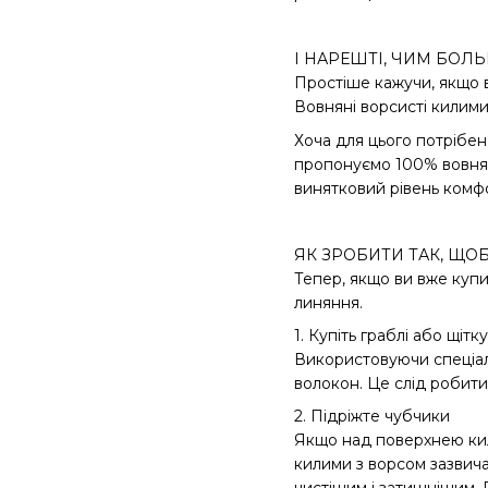
І НАРЕШТІ, ЧИМ БО
Простіше кажучи, якщо 
Вовняні ворсисті килими,
Хоча для цього потрібен
пропонуємо 100% вовнян
винятковий рівень комфо
ЯК ЗРОБИТИ ТАК, Щ
Тепер, якщо ви вже купил
линяння.
1. Купіть граблі або щі
Використовуючи спеціаль
волокон. Це слід робити
2. Підріжте чубчики
Якщо над поверхнею кил
килими з ворсом зазвича