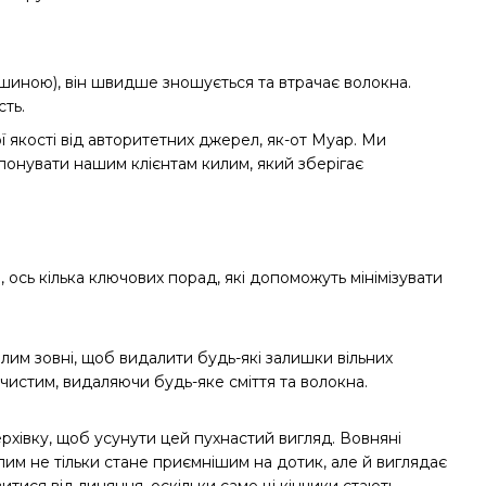
шиною), він швидше зношується та втрачає волокна.
сть.
 якості від авторитетних джерел, як-от Муар. Ми
понувати нашим клієнтам килим, який зберігає
, ось кілька ключових порад, які допоможуть мінімізувати
лим зовні, щоб видалити будь-які залишки вільних
чистим, видаляючи будь-яке сміття та волокна.
хівку, щоб усунути цей пухнастий вигляд. Вовняні
лим не тільки стане приємнішим на дотик, але й виглядає