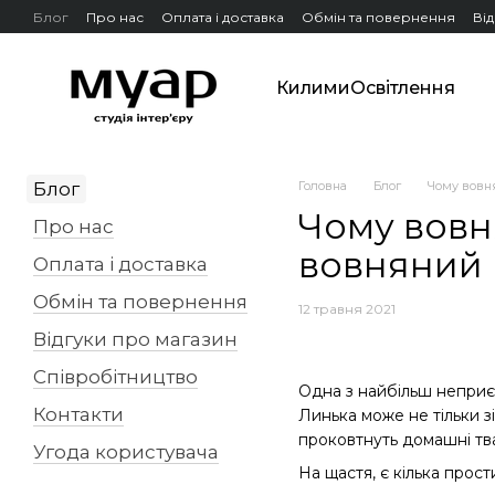
Перейти до основного контенту
Блог
Про нас
Оплата і доставка
Обмін та повернення
Ві
Килими
Освітлення
Блог
Головна
Блог
Чому вовн
Чому вовн
Про нас
вовняний 
Оплата і доставка
Обмін та повернення
12 травня 2021
Відгуки про магазин
Співробітництво
Одна з найбільш неприє
Контакти
Линька може не тільки з
проковтнуть домашні тва
Угода користувача
На щастя, є кілька прос