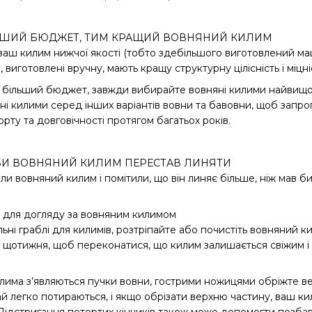
ЛЬШИЙ БЮДЖЕТ, ТИМ КРАЩИЙ ВОВНЯНИЙ КИЛИМ
ваш килим нижчої якості (тобто здебільшого виготовлений ма
 виготовлені вручну, мають кращу структурну цілісність і міцні
 більший бюджет, завжди вибирайте вовняні килими найвищої
і килими серед інших варіантів вовни та бавовни, щоб запро
рту та довговічності протягом багатьох років.
ОБИ ВОВНЯНИЙ КИЛИМ ПЕРЕСТАВ ЛИНЯТИ
и вовняний килим і помітили, що він линяє більше, ніж мав би
тку для догляду за вовняним килимом
ні граблі для килимів, розтріпайте або почистіть вовняний ки
 щотижня, щоб переконатися, що килим залишається свіжим і 
има з’являються пучки вовни, гострими ножицями обріжте вер
й легко потираються, і якщо обрізати верхню частину, ваш ки