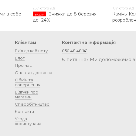
25 лютого 2021
18 лютого 2021
ми в себе
Знижки до 8 березня
Камінь. Ко
акція
до -24%
розробле
Клієнтам
Контактна інформація
Вхід до кабінету
050 48 48 141
Блог
Є питання? Ми допоможемо з
Про нас
Оплата і доставка
Обмін та
повернення
Відгуки про
магазин
Співробітництво
Контакти
Угода
користувача