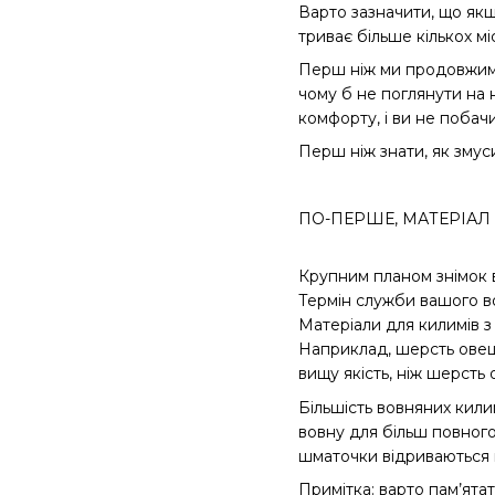
Варто зазначити, що як
триває більше кількох мі
Перш ніж ми продовжимо
чому б не поглянути на 
комфорту, і ви не побачи
Перш ніж знати, як змус
ПО-ПЕРШЕ, МАТЕРІАЛ
Крупним планом знімок 
Термін служби вашого вов
Матеріали для килимів з 
Наприклад, шерсть овець
вищу якість, ніж шерсть
Більшість вовняних кили
вовну для більш повного
шматочки відриваються в
Примітка: варто пам’ята