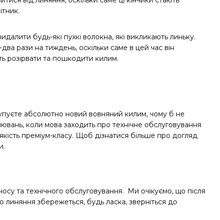
тися від линяння, оскільки саме ці кінчики стають
ітник.
далити будь-які пухкі волокна, які викликають линьку.
а рази на тиждень, оскільки саме в цей час він
ть розірвати та пошкодити килим.
 купуєте абсолютно новий вовняний килим, чому б не
вань, коли мова заходить про технічне обслуговування
якість преміум-класу. Щоб дізнатися більше про догляд
и.
носу та технічного обслуговування. Ми очікуємо, що після
о линяння збережеться, будь ласка, зверніться до