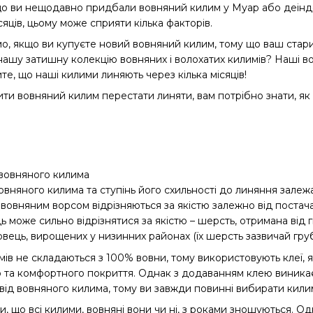
що ви нещодавно придбали вовняний килим у Муар або деінде
сяців, цьому може сприяти кілька факторів.
, якщо ви купуєте новий вовняний килим, тому що ваш старий
нашу затишну колекцію вовняних і волохатих килимів? Наші во
те, що наші килими линяють через кілька місяців!
ити вовняний килим перестати линяти, вам потрібно знати, як 
вовняного килима
няного килима та ступінь його схильності до линяння залежати
вовняним ворсом відрізняються за якістю залежно від постачаль
 може сильно відрізнятися за якістю – шерсть, отримана від гі
 овець, вирощених у низинних районах (їх шерсть зазвичай груб
мів не складаються з 100% вовни, тому використовують клеї, 
 та комфортного покриття. Однак з додаванням клею виникає 
ід вовняного килима, тому ви завжди повинні вибирати килим
ти, що всі килими, вовняні вони чи ні, з роками зношуються.