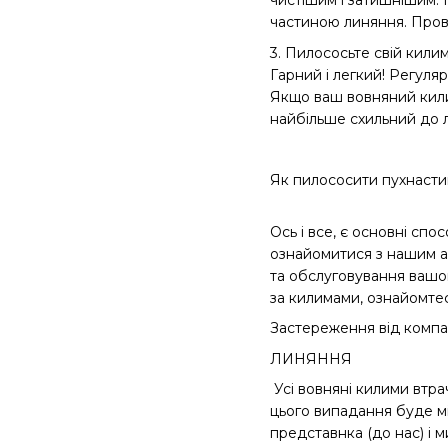
чистішим і затишнішим. 
частиною линяння. Провед
3. Пилососьте свій кили
Гарний і легкий! Регуля
Якщо ваш вовняний килим
найбільше схильний до л
Як пилососити пухнаст
Ось і все, є основні сп
ознайомитися з нашим а
та обслуговування вашог
за килимами, ознайомте
Застереження від компані
ЛИНЯННЯ
Усі вовняні килими втра
цього випадання буде мі
представнка (до нас) і ми