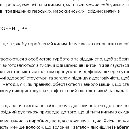
 пропонуємо всі типи килимів, які тільки можна собі уявити, 
ів і традиційних перських, марокканських і східних килимів.
ИРОБНИЦТВА
 це те, як був зроблений килим. Існує кілька основних способ
ворюються з особистою турботою та відданістю, щоб забезпе
, виготовляються з тисяч, іноді мільйонів ниток, які зв’язують
я виготовляються шляхом пропускання деформації через уток 
ні здорової структури та загалом підвищує довговічність, щ
сні методи, які, як правило, обертаються навколо машин, що 
якому використовується тафтинговий пістолет, який накладає «
сці, але ця техніка не забезпечує довговічності чи довговічно
охідний рух також призведе до того, що ці типи килимів скид
а машинного виробництва для споживача – ціна. Якісні вовня
ють, менше волокон, що волокна, і загалом якісніший і набага