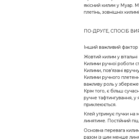
якісний килим у Муар. Ми
плетінь, зовнішніх килим
ПО-ДРУГЕ, СПОСІБ В
Інший важливий фактор -
Жовтий килим у вітальні
Килими ручної роботи ст
Килими, пов’язані вручну
Килими ручного плетенн
важливу роль у збережен
Крім того, є більш суча
ручне тафтингування, у 
приклеюється.
Клей утримує пучки на мі
линятиме. Постійний піш
Основна перевага килим
разом із цим менше линя