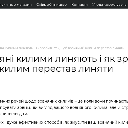
дгуки про магазин
Співробітництво
Контакти
Угода користувача
яні килими линяють і як зробити так, щоб вовняний килим перестав линяти
яні килими линяють і як з
килим перестав линяти
мних речей щодо вовняних килимів – це коли вони починають 
іпсувати зовнішній вигляд вашого вовняного килима, але й спр
рини чи діти.
тих і дуже ефективних способів, як змусити ваш вовняний кил