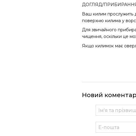
ДОГЛЯД/ПРИБИРАНН
Ваш килим прослужить д
поверхню килима у ворс,
Для звичайного прибира
чищення, оскільки це м
Якщо килимок має оверло
Новий комента