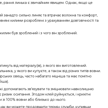
, рання линька є звичайним явищем. Однак, якщо це
 занадто сильно линяє та втрачає волокна та комфорт,
вняні килими розроблені з урахуванням довговічності та
килим був зроблений і з чого він зроблений.
муть від матеріалу(ів), з якого він виготовлений.
ника, у якого ви купуєте, а також від різних типів вовни.
рських овець, часто набагато міцніша та має помітно
іша).
які допомагають зв’язувати та зміцнювати навколишню
ризик осипання. Згодом клей руйнується, і крихітні
 зі 100% вовни або близько до нього.
 Однак ви можете продовжити термін служби, купивши