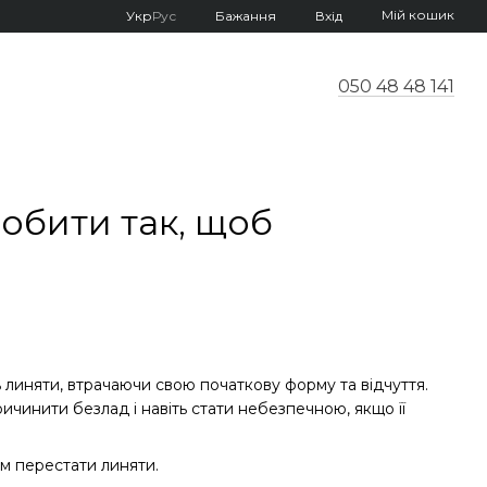
Мій кошик
Укр
Рус
Бажання
Вхід
050 48 48 141
робити так, щоб
линяти, втрачаючи свою початкову форму та відчуття.
ичинити безлад і навіть стати небезпечною, якщо її
им перестати линяти.