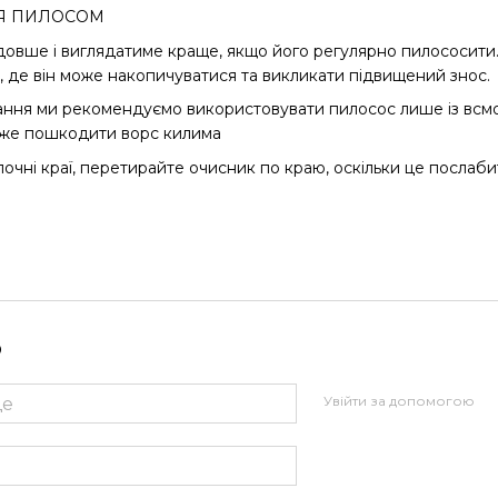
Я ПИЛОСОМ
овше і виглядатиме краще, якщо його регулярно пилососити
 де він може накопичуватися та викликати підвищений знос.
ння ми рекомендуємо використовувати пилосос лише із всмо
оже пошкодити ворс килима
чні краї, перетирайте очисник по краю, оскільки це послабит
р
Увійти за допомогою