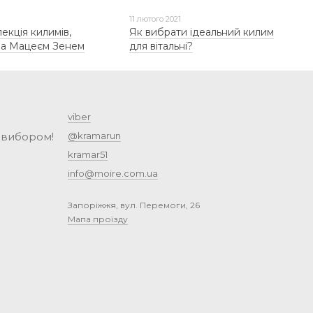
11 лютого 2021
лекція килимів,
Як вибрати ідеальний килим
на Мацеєм Зенем
для вітальні?
viber
 вибором!
@kramarun
kramar51
info@moire.com.ua
Запоріжжя, вул. Перемоги, 26
Мапа проїзду