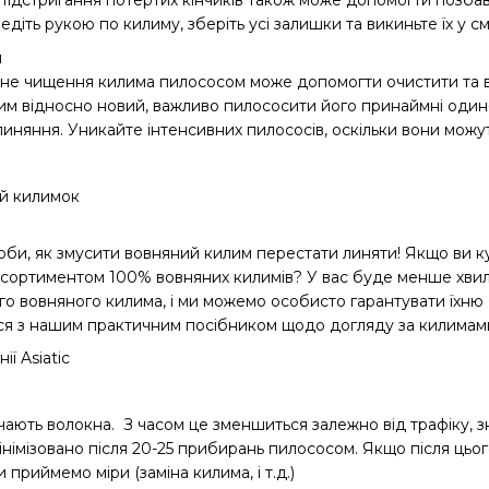
Підстригання потертих кінчиків також може допомогти позбави
іть рукою по килиму, зберіть усі залишки та викиньте їх у см
м
рне чищення килима пилососом може допомогти очистити та ви
 відносно новий, важливо пилососити його принаймні один-дв
иняння. Уникайте інтенсивних пилососів, оскільки вони можу
ий килимок
особи, як змусити вовняний килим перестати линяти! Якщо ви
сортиментом 100% вовняних килимів? У вас буде менше хвилю
о вовняного килима, і ми можемо особисто гарантувати їхню 
ся з нашим практичним посібником щодо догляду за килимам
ї Asiatic
чають волокна. З часом це зменшиться залежно від трафіку, з
німізовано після 20-25 прибирань пилососом. Якщо після цьог
 приймемо міри (заміна килима, і т.д.)