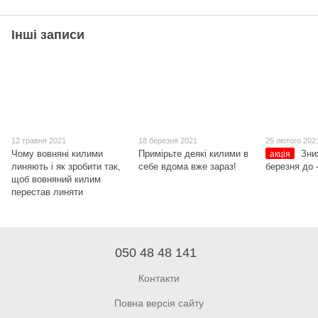
Інші записи
12 травня 2021
18 березня 2021
25 лютого 202
Чому вовняні килими
Примірьте деякі килими в
Зни
акція
линяють і як зробити так,
себе вдома вже зараз!
березня до
щоб вовняний килим
перестав линяти
050 48 48 141
Контакти
Повна версія сайту