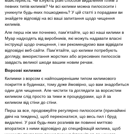
майстерність. Чи існують різні способи видалення плям з
певних типів килимів? Чи всі килими можна пилососити і
уникнути будь-яких пошкоджень? У цій статті з порадами ви
знайдете відповіді на всі ваші запитання щодо чищення
килимів.
Але перш ніж ми почнемо, пам’ятайте, що всі наші килими в
Муар надходять від виробників, які можуть надавати власні
інструкції щодо очищення, і ми рекомендуємо вам відвідати
відповідні веб-сайти. Пам’ятайте, що килими потребують
догляду, використання жорстких або агресивних пилососів
завдасть великої шкоди вашим новим речам.
Ворсові килимки
Килимки з ворсом є найпоширенішим типом килимового
покриття в будинках, тому дуже ймовірно, що вам знадобиться
один для чищення. Але чистити та доглядати за ворсистим
килимом слід просто за тими ж процедурами, що й за
килимом від стіни до стіни.
Перш за все, продовжуйте регулярно пилососити (принаймні
двічі на тиждень), щоб переконатися, що весь пил і бруд
видалені. У разі будь-яких розливів ви повинні миттєво
впоратися з ними відповідно до специфікацій килима, щоб