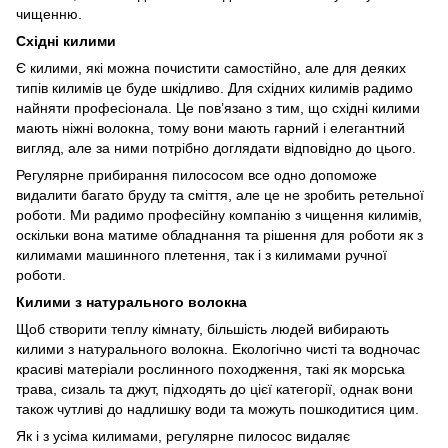
чищенню.
Східні килими
Є килими, які можна почистити самостійно, але для деяких
типів килимів це буде шкідливо. Для східних килимів радимо
найняти професіонала. Це пов’язано з тим, що східні килими
мають ніжні волокна, тому вони мають гарний і елегантний
вигляд, але за ними потрібно доглядати відповідно до цього.
Регулярне прибирання пилососом все одно допоможе
видалити багато бруду та сміття, але це не зробить ретельної
роботи. Ми радимо професійну компанію з чищення килимів,
оскільки вона матиме обладнання та рішення для роботи як з
килимами машинного плетення, так і з килимами ручної
роботи.
Килими з натурального волокна
Щоб створити теплу кімнату, більшість людей вибирають
килими з натурального волокна. Екологічно чисті та водночас
красиві матеріали рослинного походження, такі як морська
трава, сизаль та джут, підходять до цієї категорії, однак вони
також чутливі до надлишку води та можуть пошкодитися цим.
Як і з усіма килимами, регулярне пилосос видаляє