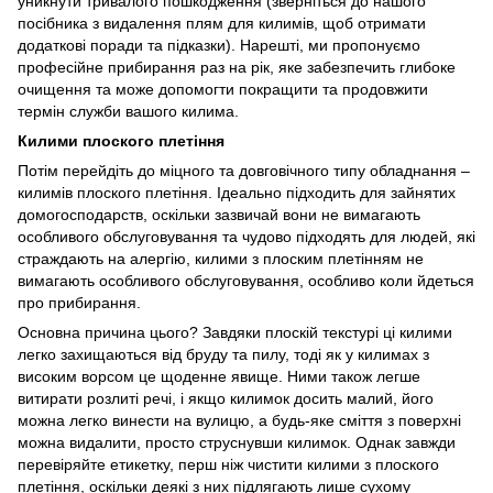
уникнути тривалого пошкодження (зверніться до нашого
посібника з видалення плям для килимів, щоб отримати
додаткові поради та підказки). Нарешті, ми пропонуємо
професійне прибирання раз на рік, яке забезпечить глибоке
очищення та може допомогти покращити та продовжити
термін служби вашого килима.
Килими плоского плетіння
Потім перейдіть до міцного та довговічного типу обладнання –
килимів плоского плетіння. Ідеально підходить для зайнятих
домогосподарств, оскільки зазвичай вони не вимагають
особливого обслуговування та чудово підходять для людей, які
страждають на алергію, килими з плоским плетінням не
вимагають особливого обслуговування, особливо коли йдеться
про прибирання.
Основна причина цього? Завдяки плоскій текстурі ці килими
легко захищаються від бруду та пилу, тоді як у килимах з
високим ворсом це щоденне явище. Ними також легше
витирати розлиті речі, і якщо килимок досить малий, його
можна легко винести на вулицю, а будь-яке сміття з поверхні
можна видалити, просто струснувши килимок. Однак завжди
перевіряйте етикетку, перш ніж чистити килими з плоского
плетіння, оскільки деякі з них підлягають лише сухому