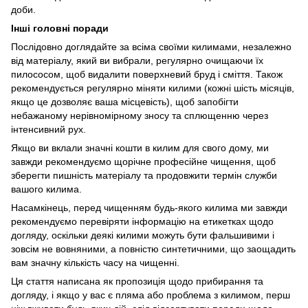
доби.
Інші головні поради
Послідовно доглядайте за всіма своїми килимами, незалежно
від матеріалу, який ви вибрали, регулярно очищаючи їх
пилососом, щоб видалити поверхневий бруд і сміття. Також
рекомендується регулярно міняти килими (кожні шість місяців,
якщо це дозволяє ваша місцевість), щоб запобігти
небажаному нерівномірному зносу та сплющенню через
інтенсивний рух.
Якщо ви вклали значні кошти в килим для свого дому, ми
завжди рекомендуємо щорічне професійне чищення, щоб
зберегти пишність матеріалу та продовжити термін служби
вашого килима.
Насамкінець, перед чищенням будь-якого килима ми завжди
рекомендуємо перевіряти інформацію на етикетках щодо
догляду, оскільки деякі килими можуть бути фальшивими і
зовсім не вовняними, а повністю синтетичними, що заощадить
вам значну кількість часу на чищенні.
Ця стаття написана як пропозиція щодо прибирання та
догляду, і якщо у вас є пляма або проблема з килимом, перш