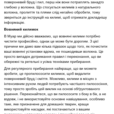
поверхневий бруд і пил, перш ніж вони потраплять занадто
глибоко у волокна. Що стосується килимів з натурального
волокна, пролиття та плями слід негайно обробити, тому
зверніться до інструкцій на килимі, щоб отримати докладнішу
інформацію.
Вовняний килимок
В Муар ми дійсно вважаємо, що вовняні килими потрібно
чистити професійно, однак це може бути дорогим. З цієї
причини ми дамо вам кілька підказок щодо того, як почистити
ваші вовняні установки вдома, не пошкодивши волокна. Це
просто випадок дотримання правил і переконання, що ви
обережні та ретельні з усіма техніками прибирання.
Для регулярного прибирання найкраще, що ви можете
зробити, це пропилососити килимок, щоб видалити
поверхневий бруд і сміття. Можливо, килими в місцях з
інтенсивним рухом людей потребують частішого пилососіння,
тому просто зробіть цей виклик на основі обґрунтованого
рішення. Переконайтеся, що ви пилососите з боку в бік, а не
вздовж, і не використовуйте основне навішування, особливо
таке, яке призначене для домашніх тварин, краще
використовуйте насадки, які постачаються з вашим