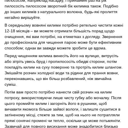
пилососом, наприклад насадку, і принаймні раз на рік
пилососіть пилососом зворотний бік килимка також. Подібно
до інших килимів з натурального волокна, будь-які пролиття
негайно вирішуйте.
В середньому вовняні килими потрібно ретельно чистити кожні
12-18 місяців – ви можете отримати більшість порад щодо
очищення, які вам потрібні, на етикетках з догляду. Звернення
до професіонала для чищення парою може бути ефективним
способом; однак ви завжди можете зробити це вдома.
Перед чищенням килима винесіть його на вулицю, витрусіть
або зітріть увесь бруд і пропилососіть обидві сторони, потім
покладіть килим на суху поверхню та протріть килим шлангом.
Змішайте розчин холодної води та рідини для прання вовни,
переконавшись, що він більш розбавлений, ніж звичайна
суміш.
Потім вам просто потрібно нанести свій розчин на килим
потроху, використовуючи лише чисту губку або мочалку. Після
цього промийте килим і загорніть його в рушники, щоб
вичавити якомога більше зайвої вологи, і залиште сушитися в
затіненому місці, стежте за тим, щоб на нього не потрапляли
прямі сонячні промені чи тепло, оскільки це може потьмяніти.
Зазвичай для повного висихання може знадобитися близько